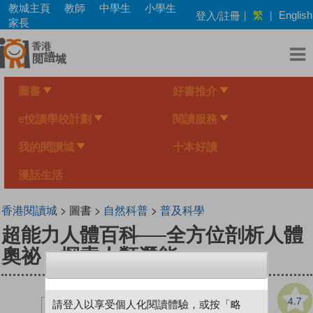
Skip
教城主頁
教師
中學生
小學生
繁
登入/註冊
|
|
English
to
家長
main
content
圖書
好書推介
e悅讀學校計劃
閱讀服務
我的閱讀城
十本好讀
漫話生活
香港閱讀城
> 圖書 >
自然科普
>
普及科學
超能力人體百科──全方位剖析人體
奧祕，探索人類潛能
4.7
請登入以享受個人化閱讀體驗，或按「略