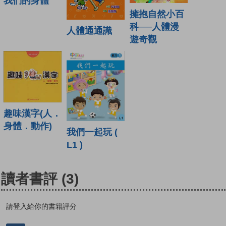
我們的身體
擁抱自然小百
科──人體漫
人體通通識
遊奇觀
趣味漢字(人．
身體．動作)
我們一起玩 (
L1 )
讀者書評
(3)
請登入給你的書籍評分