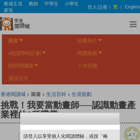
Skip
教城主頁
教師
中學生
小學生
繁
登入/註冊
|
|
English
to
家長
main
content
圖書
好書推介
e悅讀學校計劃
閱讀服務
我的閱讀城
十本好讀
漫話生活
香港閱讀城
> 圖書 >
生活百科
>
生涯規劃
挑戰！我要當動畫師──認識動畫產
業裡的8種職業
4.7
請登入以享受個人化閱讀體驗，或按「略