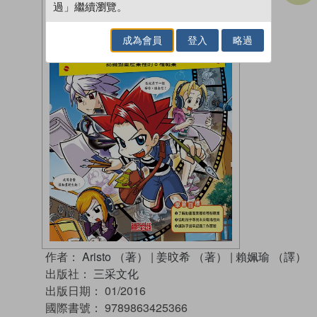
過」繼續瀏覽。
成為會員
登入
略過
作者：
Aristo （著）
|
姜旼希 （著）
|
賴姵瑜 （譯）
出版社：
三采文化
出版日期：
01/2016
國際書號：
9789863425366