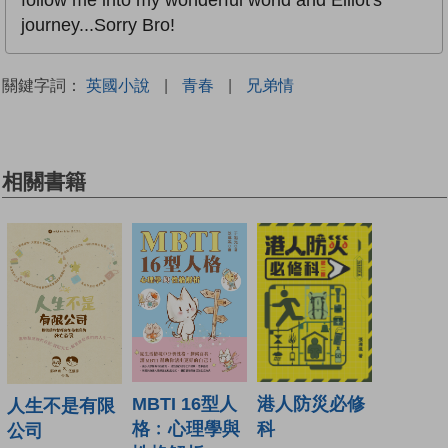
follow me into my wonderful world and Elliot's
journey...Sorry Bro!
關鍵字詞：
英國小說
|
青春
|
兄弟情
相關書籍
港人防災必修
MBTI 16型人
人生不是有限
科
格﹕心理學與
公司