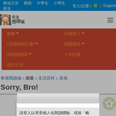
Skip
教城主頁
教師
中學生
小學生
繁
登入/註冊
|
|
English
to
家長
main
content
圖書
好書推介
e悅讀學校計劃
閱讀服務
我的閱讀城
十本好讀
漫話生活
香港閱讀城
> 圖書 >
生活百科
>
其他
Sorry, Bro!
5
請登入以享受個人化閱讀體驗，或按「略