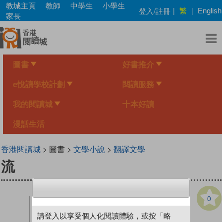
Skip
教城主頁
教師
中學生
小學生
繁
登入/註冊
|
|
English
to
家長
main
content
圖書
好書推介
e悅讀學校計劃
閱讀服務
我的閱讀城
十本好讀
漫話生活
香港閱讀城
> 圖書 >
文學小說
>
翻譯文學
流
0
請登入以享受個人化閱讀體驗，或按「略