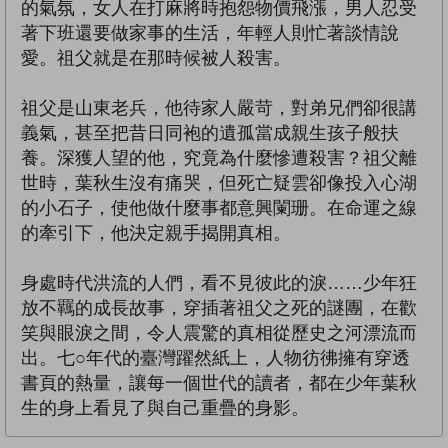
的氣氛，女人在打麻將時抱怨物價飛漲，男人忍受
著下班還要做家事的生活，年輕人則忙著談情說
愛。祖父就是在那時候被人殺害。
祖父是山東老兵，他待家人嚴苛，對弟兄們卻很講
義氣，甚至把昔日同袍的遺孤當成親生孩子般扶
養。深獲人望的他，究竟為什麼慘遭殺害？祖父離
世時，葉秋生沒有痛哭，但死亡疑雲卻像投入心湖
的小石子，使他做什麼事都意興闌珊。在命運之線
的牽引下，他決定親手揭開真相。
身處時代洪流的人們，看不見彼此的淚……少年狂
放不羈的成長故事，穿插著祖父之死的謎團，在歡
笑與眼淚之間，令人震驚的真相從歷史之河漂流而
出。七○年代的臺灣躍然紙上，人物彷彿擁有穿透
書頁的熱量，讓每一個世代的讀者，都在少年葉秋
生的身上看見了與自己重疊的身影。