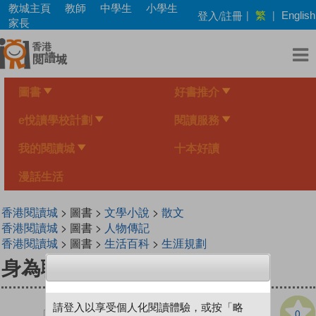
Skip
教城主頁
教師
中學生
小學生
繁
登入/註冊
|
|
English
to
家長
main
content
圖書
好書推介
e悅讀學校計劃
閱讀服務
我的閱讀城
十本好讀
漫話生活
香港閱讀城
> 圖書 >
文學小說
>
散文
香港閱讀城
> 圖書 >
人物傳記
香港閱讀城
> 圖書 >
生活百科
>
生涯規劃
身為職業小說家
請登入以享受個人化閱讀體驗，或按「略
0