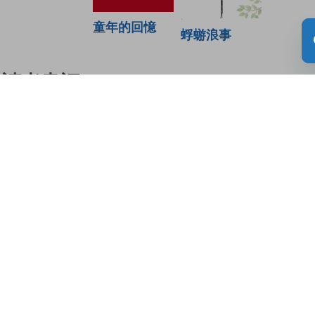
童年的回憶
蜉蝣浪事
讀者書評
(0)
請登入給你的書籍評分
登入