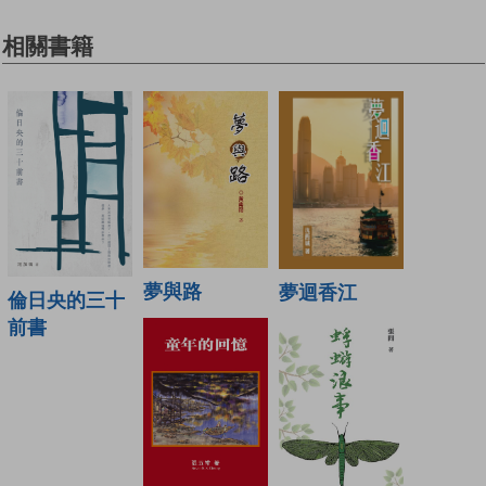
相關書籍
夢與路
夢迴香江
倫日央的三十
前書