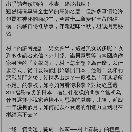
出乎讀者預期的一本書，終於出現！
雖然擁有享譽全世界的高知名度，但許多事情始終
包覆在神秘的面紗中，全書十二章變化豐富的結
構，滿載自傳性故事，伴隨趣味幽默，坦誠揭開秘
密。
村上的讀者是誰，男女各半，還是美女居多呢？收
到多少讀者來信？芥川獎、諾貝爾獎等時常圍繞作
家身邊的「文學獎」，村上怎麼想？為什麼，以什
麼形式，從什麼時候開始離開日本，經過什麼樣的
惡戰苦鬥之後，朝世界出走？一度視為「可逃場所
不足」的學校，如今如何看待求學？對於經歷過
311福島核災的日本，看出什麼樣的問題？當初為
什麼選擇小說家這樣不可思議的職業，此後，近四
十年漫長歲月，如何能以不衰退的創造力直到現在
繼續寫下去？
上述一切問題，關於「作家──村上春樹」的種種，