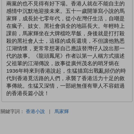
兩黨的也不見得有好下場。香港人就在不能自主的
感情中沉默地迎接未來。五十一歲開筆寫小說的馬
家輝，成長於七零年代，從小在灣仔生活，自嘲是
在瘋子、妓女、黑社會俱全的地區長大。年輕時上
課前，馬家輝坐在大牌檔吃早飯，身後就是打打殺
殺的黑社會人士，這樣的成長還境，不但讓他熟悉
江湖情懷，更常常想著自己應該替灣仔人說出那一
代的故事。《龍頭鳳尾》作者以第一人稱方式描述
父祖輩的江湖傳說，故事從廣州茂名的哨牙炳在
1936年時來到香港說起，生猛描寫出戰亂頻仍的時
代到香港覓活路的人們，承襲了香港活力十足的敘
事傳統。生猛又深情，一部絕無僅有華人不容錯過
的香港長篇小說！
關鍵字詞：
香港小說
|
馬家輝