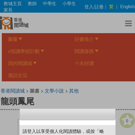
Skip
教城主頁
教師
中學生
小學生
繁
登入/註冊
|
|
English
to
家長
main
content
圖書
好書推介
e悅讀學校計劃
閱讀服務
我的閱讀城
十本好讀
漫話生活
香港閱讀城
> 圖書 >
文學小說
>
其他
龍頭鳳尾
0
請登入以享受個人化閱讀體驗，或按「略