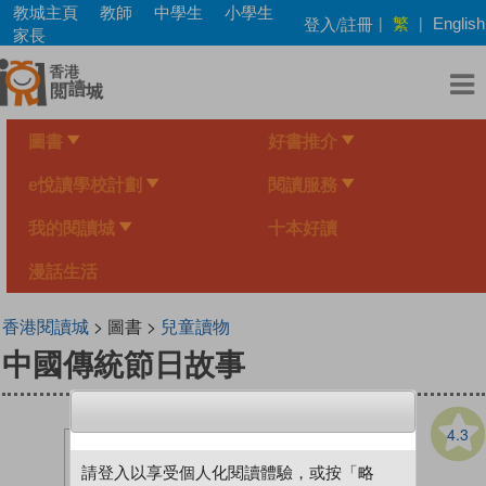
Skip
教城主頁
教師
中學生
小學生
繁
登入/註冊
|
|
English
to
家長
main
content
圖書
好書推介
e悅讀學校計劃
閱讀服務
我的閱讀城
十本好讀
漫話生活
香港閱讀城
> 圖書 >
兒童讀物
中國傳統節日故事
4.3
請登入以享受個人化閱讀體驗，或按「略