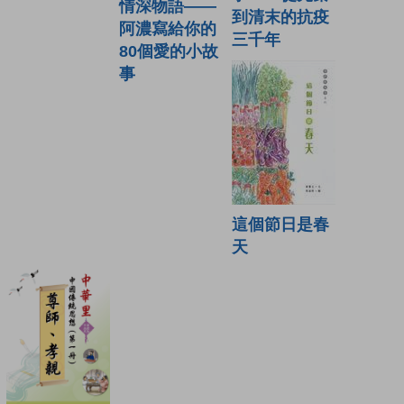
情深物語——
到清末的抗疫
阿濃寫給你的
三千年
80個愛的小故
事
這個節日是春
天