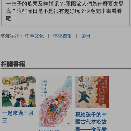
一桌子的瓜果及糕餅呢？-重陽節人們為什麼要去登
高？這些節日是不是很有趣好玩？快翻開本書看看
吧！
關鍵字詞：
中華文化
|
傳統習俗
|
節日
相關書籍
一起來過三月
寫給孩子的中
三
國古代抗疫故
事——從先秦