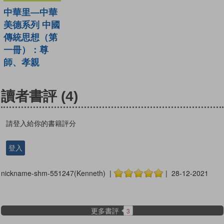
中華里—中華
美德系列 中國
傳統思想（第
一冊）：尊
師、孝親
讀者書評
(4)
請登入給你的書籍評分
登入
nickname-shm-551247(Kenneth) |
| 28-12-2021
更多書評
3