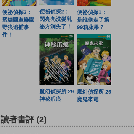
便祕偵探2：
便祕偵探3：
便祕偵探1：
閃亮亮洗髮乳
蜜糖國遊樂園
是誰偷走了第
祕方消失了！
野狼追捕事
99箱蘋果？
件！
魔幻偵探所 29
魔幻偵探所 26
神秘爪痕
魔鬼來電
讀者書評
(2)