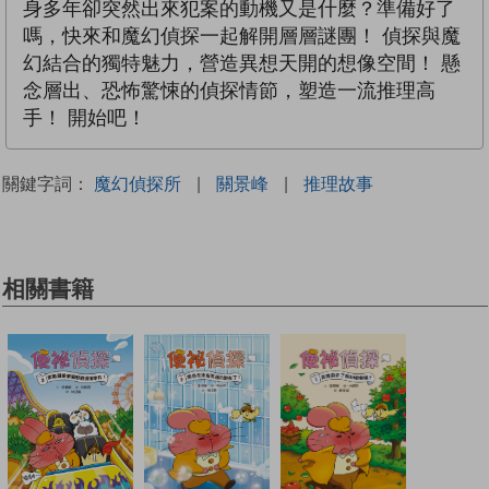
身多年卻突然出來犯案的動機又是什麼？準備好了
嗎，快來和魔幻偵探一起解開層層謎團！ 偵探與魔
幻結合的獨特魅力，營造異想天開的想像空間！ 懸
念層出、恐怖驚悚的偵探情節，塑造一流推理高
手！ 開始吧！
關鍵字詞：
魔幻偵探所
|
關景峰
|
推理故事
相關書籍