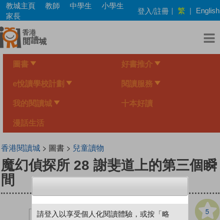
Skip
教城主頁
教師
中學生
小學生
繁
登入/註冊
|
|
English
to
家長
main
content
圖書
好書推介
e悅讀學校計劃
閱讀服務
我的閱讀城
十本好讀
漫話生活
香港閱讀城
> 圖書 >
兒童讀物
魔幻偵探所 28 謝斐道上的第三個瞬
間
5
請登入以享受個人化閱讀體驗，或按「略