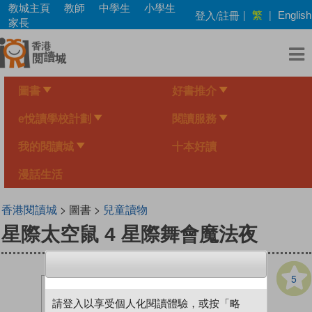
Skip
教城主頁
教師
中學生
小學生
繁
登入/註冊
|
|
English
to
家長
main
content
圖書
好書推介
e悅讀學校計劃
閱讀服務
我的閱讀城
十本好讀
漫話生活
香港閱讀城
> 圖書 >
兒童讀物
星際太空鼠 4 星際舞會魔法夜
5
請登入以享受個人化閱讀體驗，或按「略