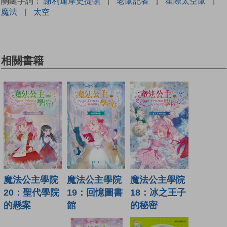
關鍵字詞：
謝利連摩史提頓
|
老鼠記者
|
星際太空鼠
|
魔法
|
太空
相關書籍
魔法公主學院
魔法公主學院
魔法公主學院
19：回憶圖書
18：冰之王子
20：聖代學院
館
的秘密
的懸案