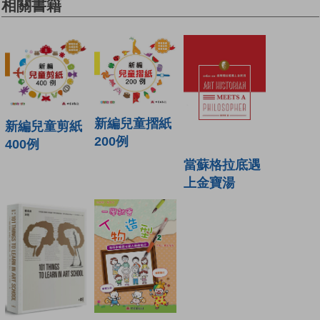
相關書籍
新編兒童摺紙
新編兒童剪紙
200例
400例
當蘇格拉底遇
上金寶湯