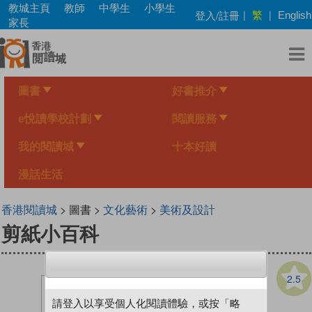
Skip
教城主頁
教師
中學生
小學生
繁
登入/註冊
|
|
English
to
家長
main
content
圖書
好書推介
e悅讀學校計劃
閱讀服務
我的閱讀城
十本好讀
漫話生活
香港閱讀城
> 圖書 >
文化藝術
>
美術及設計
剪紙小百科
2.5
請登入以享受個人化閱讀體驗，或按「略