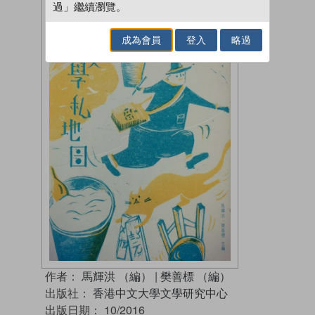
過」繼續瀏覽。
成為會員
登入
略過
作者：
馬輝洪 （編）
|
樊善標 （編）
出版社：
香港中文大學文學研究中心
出版日期：
10/2016