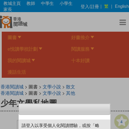
Skip
教城主頁
教師
中學生
小學生
繁
登入/註冊
|
|
English
to
家長
main
content
圖書
好書推介
e悅讀學校計劃
閱讀服務
我的閱讀城
十本好讀
漫話生活
香港閱讀城
> 圖書 >
文學小說
>
散文
香港閱讀城
> 圖書 >
文學小說
>
其他
少年文學私地圖
4
請登入以享受個人化閱讀體驗，或按「略