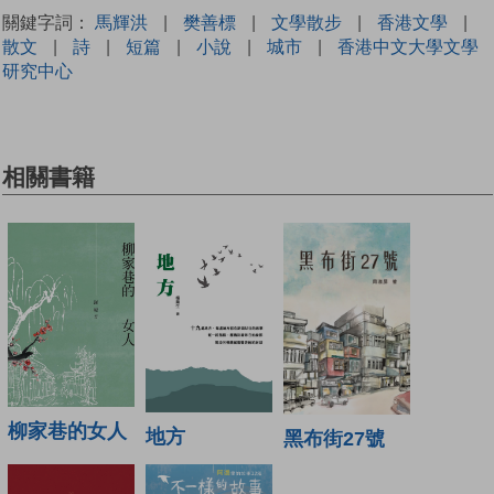
關鍵字詞：
馬輝洪
|
樊善標
|
文學散步
|
香港文學
|
散文
|
詩
|
短篇
|
小說
|
城市
|
香港中文大學文學
研究中心
相關書籍
柳家巷的女人
地方
黑布街27號