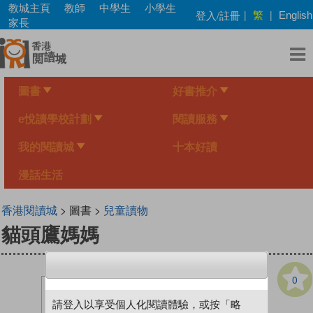
Skip
教城主頁
教師
中學生
小學生
繁
登入/註冊
|
|
English
to
家長
main
content
圖書
好書推介
e悅讀學校計劃
閱讀服務
我的閱讀城
十本好讀
漫話生活
香港閱讀城
> 圖書 >
兒童讀物
貓頭鷹媽媽
0
請登入以享受個人化閱讀體驗，或按「略