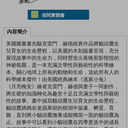
借閱實體書
內容簡介
美國圖畫書先驅克雷門．赫德經典作品將貓頭鷹生
兒育女的生命歷程，以美麗的木刻版畫呈現，充分
展現故事中的生命力，同時營造出夜晚剪影惶惶的
神祕氛圍，是一本充滿文學性與藝術性的科學繪
本。關心地球上所有的動物和生命，送給所有人的
科學繪本傑作！由美國經典繪本《逃家小兔》、
《月亮晚安》繪者克雷門．赫德與妻子一同創作，
將生硬的知識轉化為趣意十足且充滿文學性與藝術
性的故事。書中描寫貓頭鷹生兒育女的生命歷程，
貓頭鷹媽媽在老蘋果樹的樹洞中築巢、孵蛋、育
雛，直到將小貓頭鷹撫養成能獨當一面的貓頭鷹為
止。故事中可以看到小貓頭鷹在四季更迭中的成長