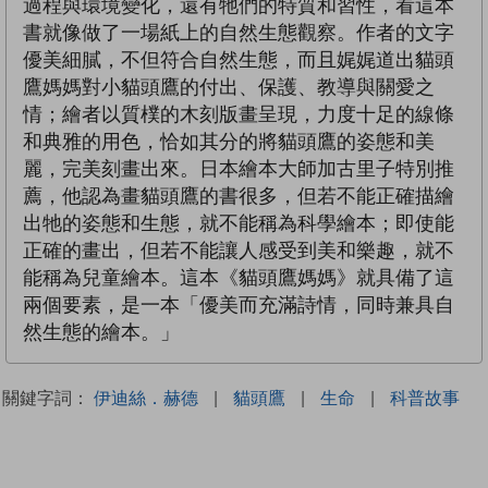
過程與環境變化，還有牠們的特質和習性，看這本
書就像做了一場紙上的自然生態觀察。作者的文字
優美細膩，不但符合自然生態，而且娓娓道出貓頭
鷹媽媽對小貓頭鷹的付出、保護、教導與關愛之
情；繪者以質樸的木刻版畫呈現，力度十足的線條
和典雅的用色，恰如其分的將貓頭鷹的姿態和美
麗，完美刻畫出來。日本繪本大師加古里子特別推
薦，他認為畫貓頭鷹的書很多，但若不能正確描繪
出牠的姿態和生態，就不能稱為科學繪本；即使能
正確的畫出，但若不能讓人感受到美和樂趣，就不
能稱為兒童繪本。這本《貓頭鷹媽媽》就具備了這
兩個要素，是一本「優美而充滿詩情，同時兼具自
然生態的繪本。」
關鍵字詞：
伊迪絲．赫德
|
貓頭鷹
|
生命
|
科普故事