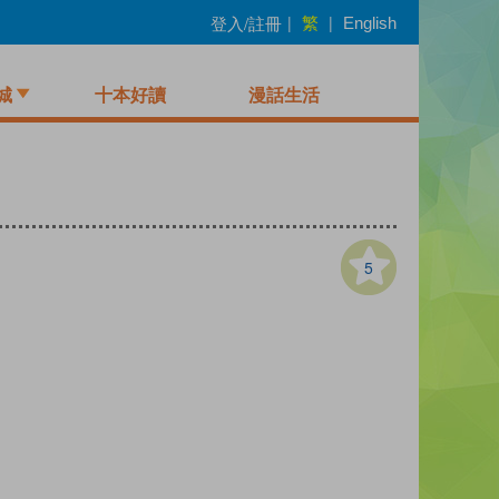
繁
登入/註冊
|
|
English
城
十本好讀
漫話生活
5