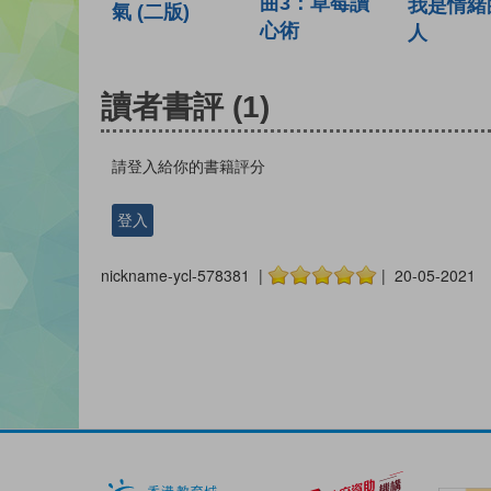
曲3：草莓讀
我是情緒
氣 (二版)
心術
人
讀者書評
(1)
請登入給你的書籍評分
登入
nickname-ycl-578381 |
| 20-05-2021