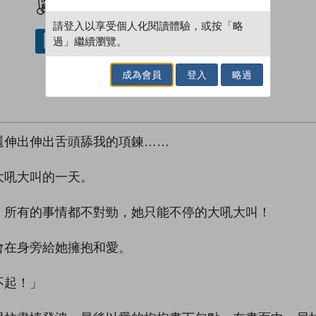
請登入以享受個人化閱讀體驗，或按「略
過」繼續瀏覽。
借閱實體書
成為會員
登入
略過
還伸出伸出舌頭舔我的項鍊……
大吼大叫的一天。
，所有的事情都不對勁，她只能不停的大吼大叫！
會在身旁給她擁抱和愛。
不起！」