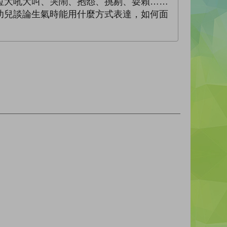
拉大吼大叫、哭鬧、抱怨、挑剔、耍賴……
幼兒談論生氣時能用什麼方式表達，如何面