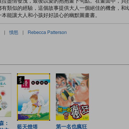
貝拉盡情發洩，最後以愛的抱抱畫下句點。在畫面中，貝
都有類似的經驗，這個故事提供大人一個絕佳的機會，和
一本能讓大人和小孩好好談心的幽默圖畫書。
|
憤怒
|
Rebecca Patterson
森：
第一名也瘋狂
藍天燈塔