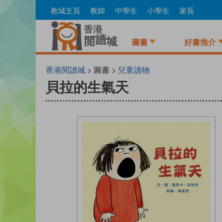
Skip
教城主頁
教師
中學生
小學生
家長
to
main
content
圖書
好書推介
香港閱讀城
> 圖書 >
兒童讀物
貝拉的生氣天