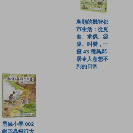
鳥類的機智都
市生活：從覓
食、求偶、築
巢、叫聲，一
窺 43 種鳥鄰
居令人意想不
到的日常
昆蟲小學 002
鍬形蟲飛行大