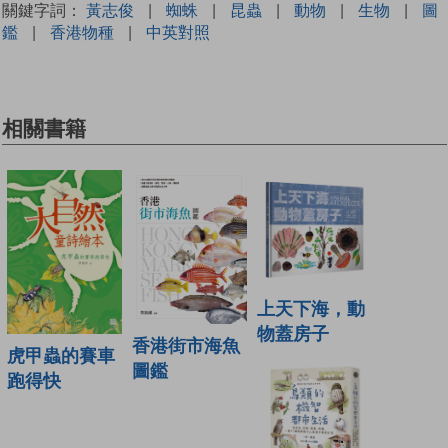
關鍵字詞：
黃志俊
|
蜘蛛
|
昆蟲
|
動物
|
生物
|
圖
鑑
|
香港物種
|
中英對照
相關書籍
上天下海，動
物蓋房子
香港街市海魚
虎甲蟲的賽車
圖鑑
跑得快