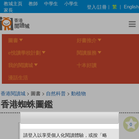
Skip
教城主頁
教師
中學生
小學生
繁
登入/註冊
|
|
English
to
家長
main
content
圖書
好書推介
e悅讀學校計劃
閱讀服務
我的閱讀城
十本好讀
漫話生活
香港閱讀城
> 圖書 >
自然科普
>
動植物
香港蜘蛛圖鑑
0
請登入以享受個人化閱讀體驗，或按「略