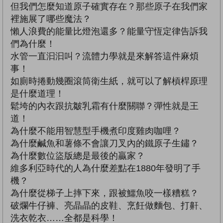
但我們怎麼知道原子確實存在？那些原子在我們家
裡施展了哪些魔法？
懶人浪費的能量比燈泡還多？能量守恆定律告訴我
們為什麼！
水管一直汩汩叫？流體力學就是來解答這件麻煩
事！
如廁時捲動幾圈滾筒衛生紙，就可以了解槓桿原理
是什麼道理！
鬆垮的內衣跟抗皺乳霜有什麼關聯？彈性就是王
道！
為什麼不能用智慧型手機煮印度雞肉咖哩？
為什麼鹹魚和薯條不會讓刀叉內的鐵原子生鏽？
為什麼數位盜版總是最後的贏家？
維多利亞時代的人為什麼差點在1880年發明了手
機？
為什麼從梯子上摔下來，跟被鱷魚咬一樣糟糕？
破爛牛仔褲、亮晶晶的皮鞋、烹飪做麵包、打鼾、
洗衣乾衣……全都是科學！