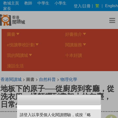
Skip
教城主頁
教師
中學生
小學生
繁
登入/註冊
|
|
English
to
家長
main
content
圖書
好書推介
e悅讀學校計劃
閱讀服務
我的閱讀城
十本好讀
漫話生活
香港閱讀城
> 圖書 >
自然科普
>
物理化學
地板下的原子──從廚房到客廳，從
洗衣服、揉麵糰到書架上的灰塵，
日常生活裡的71個物理不思議
請登入以享受個人化閱讀體驗，或按「略