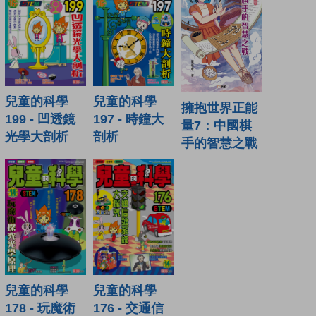
兒童的科學
兒童的科學
擁抱世界正能
199 - 凹透鏡
197 - 時鐘大
量7：中國棋
光學大剖析
剖析
手的智慧之戰
兒童的科學
兒童的科學
178 - 玩魔術
176 - 交通信