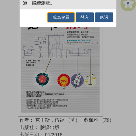
過」繼續瀏覽。
5
成為會員
登入
略過
作者：
克里斯．伍福 （著）
|
蘇楓雅 （譯）
出版社：
臉譜出版
出版日期：
01/2016