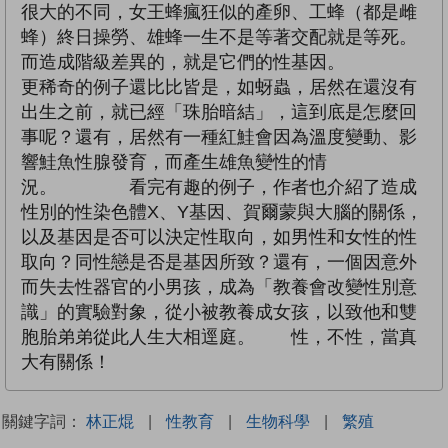
很大的不同，女王蜂瘋狂似的產卵、工蜂（都是雌
蜂）終日操勞、雄蜂一生不是等著交配就是等死。
而造成階級差異的，就是它們的性基因。
更稀奇的例子還比比皆是，如蚜蟲，居然在還沒有
出生之前，就已經「珠胎暗結」，這到底是怎麼回
事呢？還有，居然有一種紅鮭會因為溫度變動、影
響鮭魚性腺發育，而產生雄魚變性的情
況。 看完有趣的例子，作者也介紹了造成
性別的性染色體X、Y基因、賀爾蒙與大腦的關係，
以及基因是否可以決定性取向，如男性和女性的性
取向？同性戀是否是基因所致？還有，一個因意外
而失去性器官的小男孩，成為「教養會改變性別意
識」的實驗對象，從小被教養成女孩，以致他和雙
胞胎弟弟從此人生大相逕庭。 性，不性，當真
大有關係！
關鍵字詞：
林正焜
|
性教育
|
生物科學
|
繁殖