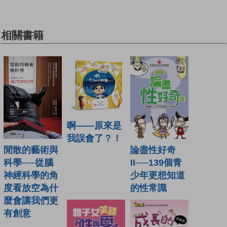
相關書籍
啊——原來是
我誤會了？！
閒散的藝術與
論盡性好奇
科學──從腦
II──139個青
神經科學的角
少年更想知道
度看放空為什
的性常識
麼會讓我們更
有創意