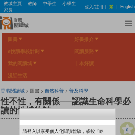
Skip
教城主頁
教師
中學生
小學生
繁
登入/註冊
|
|
English
to
家長
main
content
圖書
好書推介
e悅讀學校計劃
閱讀服務
我的閱讀城
十本好讀
漫話生活
香港閱讀城
> 圖書 >
自然科普
>
普及科學
性不性，有關係──認識生命科學必
讀的性博物誌
0
請登入以享受個人化閱讀體驗，或按「略