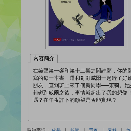
內容簡介
在鐘聲第一響和第十二響之間許願，你的願
寫的每一本書，還和哥哥威爾一起縫了好
朋友，直到班上來了個新同學──茉莉。
莉碰到威爾之後，事情就超出了我的想像
嗎？在午夜許下的願望是否能實現？
關鍵字詞：
成長
|
校園
|
青春
|
兄妹
|
許