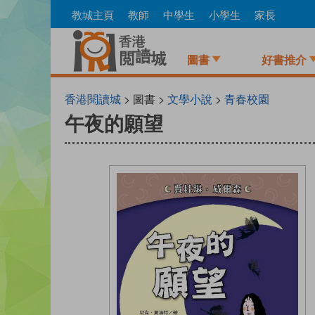
Skip
教城主頁
教師
中學生
小學生
家長
to
main
content
圖書
好書推介
香港閱讀城
> 圖書 >
文學小說
>
青春校園
午夜的願望