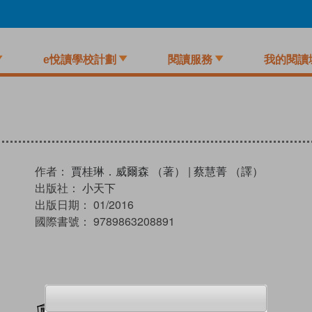
e悅讀學校計劃
閱讀服務
我的閱讀
作者：
賈桂琳．威爾森 （著）
|
蔡慧菁 （譯）
出版社：
小天下
出版日期：
01/2016
國際書號：
9789863208891
加入閱讀紀錄