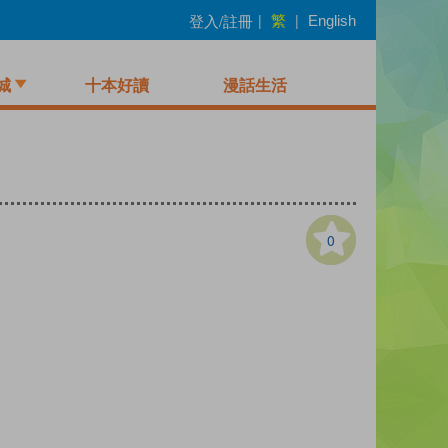
繁
登入/註冊
|
|
English
城
十本好讀
漫話生活
0