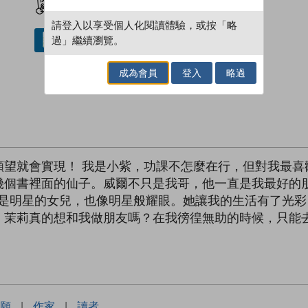
請登入以享受個人化閱讀體驗，或按「略
過」繼續瀏覽。
借閱實體書
成為會員
登入
略過
望就會實現！ 我是小紫，功課不怎麼在行，但對我最喜
幾個書裡面的仙子。威爾不只是我哥，他一直是我最好的
她是明星的女兒，也像明星般耀眼。她讓我的生活有了光
！茉莉真的想和我做朋友嗎？在我徬徨無助的時候，只能
願
|
作家
|
讀者