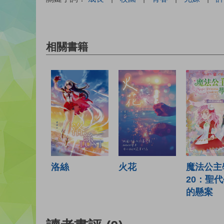
相關書籍
火花
洛絲
魔法公主
20：聖
的懸案