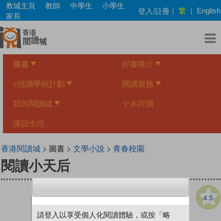
Skip
教城主頁
教師
中學生
小學生
繁
登入/註冊
|
|
English
to
家長
main
content
圖書
好書推介
e悅讀學校計劃
閱讀服務
我的閱讀城
十本好讀
漫話生活
香港閱讀城
> 圖書 >
文學小說
>
青春校園
閱讀小天后
4.5
請登入以享受個人化閱讀體驗，或按「略