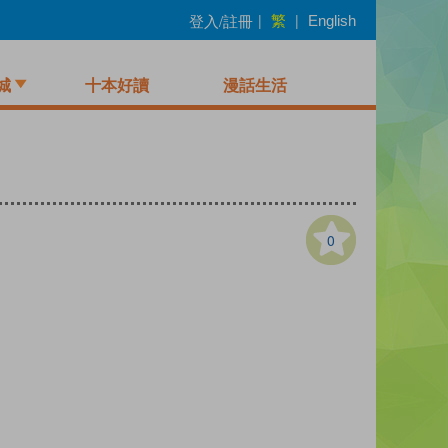
繁
登入/註冊
|
|
English
城
十本好讀
漫話生活
0