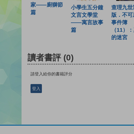
家——廚獅節
小學生五分鐘
查理九世
篇
文言文學堂
版．不可
——寓言故事
事件簿
篇
（11）
的迷宮
讀者書評
(0)
請登入給你的書籍評分
登入