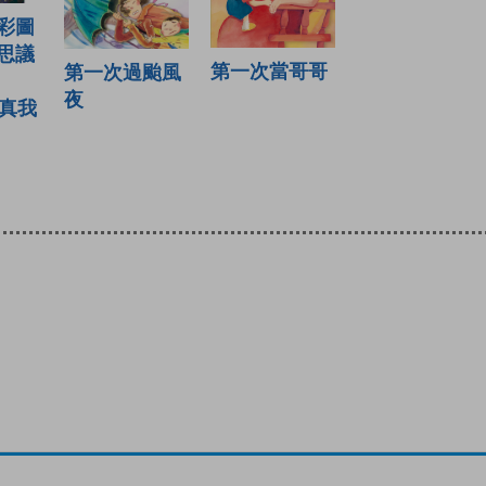
彩圖
思議
第一次當哥哥
第一次過颱風
夜
：真我