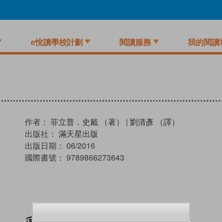
e悅讀學校計劃
閱讀服務
我的閱讀
作者：
菲立普．史戴 （著）
|
劉清彥 （譯）
出版社：
滿天星出版
出版日期：
06/2016
國際書號：
9789866273643
加入閱讀紀錄