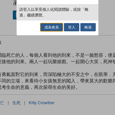
請登入以享受個人化閱讀體驗，或按「略
過」繼續瀏覽。
借閱實體書
成為會員
登入
略過
敢
瀕臨死亡的人，每個人看到他的到來，不是一臉愁容，便
迎接他的到來。兩人一起玩樂嬉戲、一起開心大笑，死神
有勇氣面對它的到來，而深陷極大的不安之中，在凱蒂．
不同的立場，來看待小女孩無意的闖入，帶來莫大的歡樂
思考生命的意義，再次探尋生命的美好。
亡
|
生死
|
Kitty Crowther