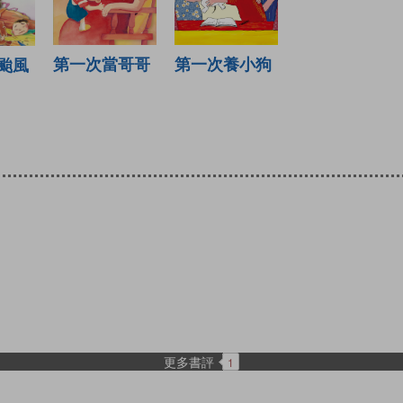
第一次當哥哥
第一次養小狗
颱風
更多書評
1