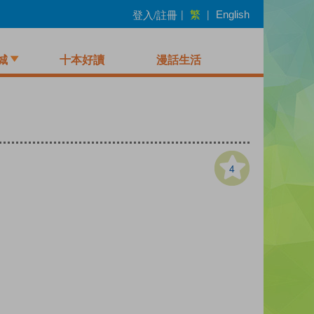
繁
登入/註冊
|
|
English
城
十本好讀
漫話生活
4