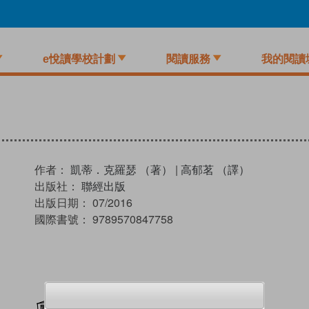
e悅讀學校計劃
閱讀服務
我的閱讀
作者：
凱蒂．克羅瑟 （著）
|
高郁茗 （譯）
出版社：
聯經出版
出版日期：
07/2016
國際書號：
9789570847758
加入閱讀紀錄