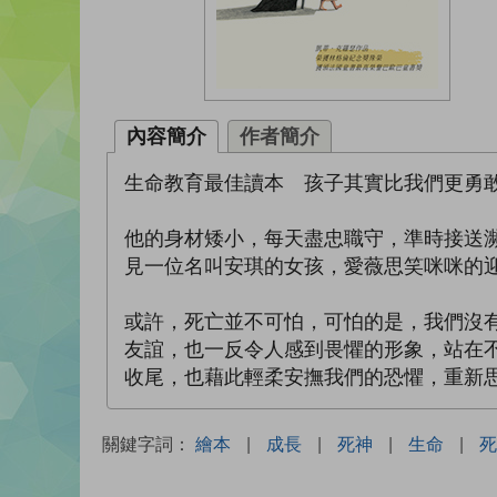
內容簡介
作者簡介
生命教育最佳讀本 孩子其實比我們更勇
他的身材矮小，每天盡忠職守，準時接送
見一位名叫安琪的女孩，愛薇思笑咪咪的
或許，死亡並不可怕，可怕的是，我們沒
友誼，也一反令人感到畏懼的形象，站在
收尾，也藉此輕柔安撫我們的恐懼，重新
關鍵字詞：
繪本
|
成長
|
死神
|
生命
|
死