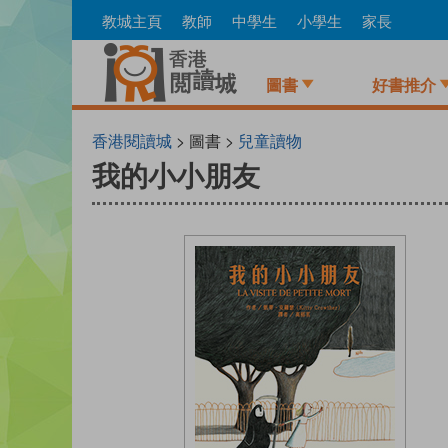
Skip
教城主頁
教師
中學生
小學生
家長
to
main
content
圖書
好書推介
香港閱讀城
> 圖書 >
兒童讀物
我的小小朋友