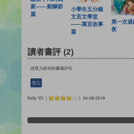
家——廚獅節
小學生五分鐘
篇
文言文學堂
第一次過
——寓言故事
夜
篇
讀者書評
(2)
請登入給你的書籍評分
登入
Kally YU |
| 04-08-2018