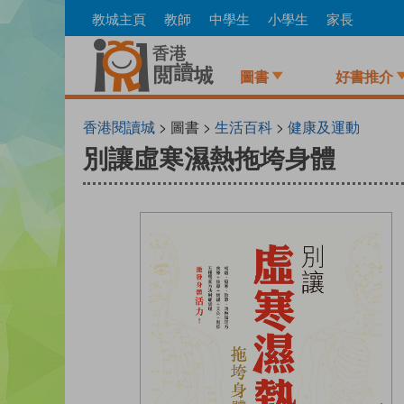
Skip
教城主頁
教師
中學生
小學生
家長
to
main
content
圖書
好書推介
香港閱讀城
> 圖書 >
生活百科
>
健康及運動
別讓虛寒濕熱拖垮身體