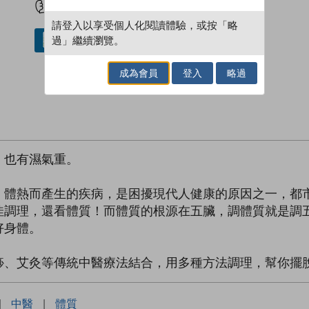
請登入以享受個人化閱讀體驗，或按「略
過」繼續瀏覽。
借閱實體書
成為會員
登入
略過
，也有濕氣重。
、體熱而產生的疾病，是困擾現代人健康的原因之一，都
佳調理，還看體質！而體質的根源在五臟，調體質就是調
好身體。
痧、艾灸等傳統中醫療法結合，用多種方法調理，幫你擺
|
中醫
|
體質