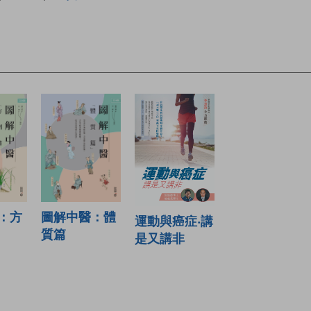
：方
圖解中醫：體
運動與癌症‧講
質篇
是又講非