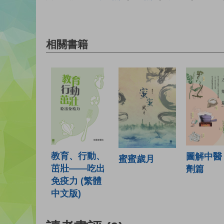
相關書籍
教育、行動、
圖解中醫
蜜蜜歲月
茁壯——吃出
劑篇
免疫力 (繁體
中文版)