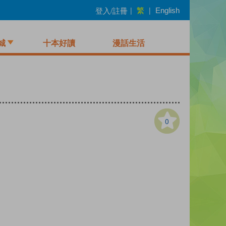
繁
登入/註冊
|
|
English
城
十本好讀
漫話生活
0