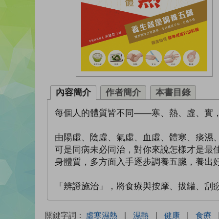
內容簡介
作者簡介
本書目錄
每個人的體質皆不同——寒、熱、虛、實
由陽虛、陰虛、氣虛、血虛、體寒、痰濕
可是同病未必同治，對你來說怎樣才是最
身體質，多方面入手逐步調養五臟，養出
「辨證施治」，將食療與按摩、拔罐、刮
關鍵字詞：
虛寒濕熱
|
濕熱
|
健康
|
食療