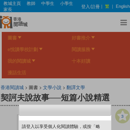
Skip
教城主頁
教師
中學生
小學生
繁
登入/註冊
|
|
English
to
家長
main
content
圖書
好書推介
e悅讀學校計劃
閱讀服務
我的閱讀城
十本好讀
漫話生活
香港閱讀城
> 圖書 >
文學小說
>
翻譯文學
契訶夫說故事──短篇小說精選
3
請登入以享受個人化閱讀體驗，或按「略