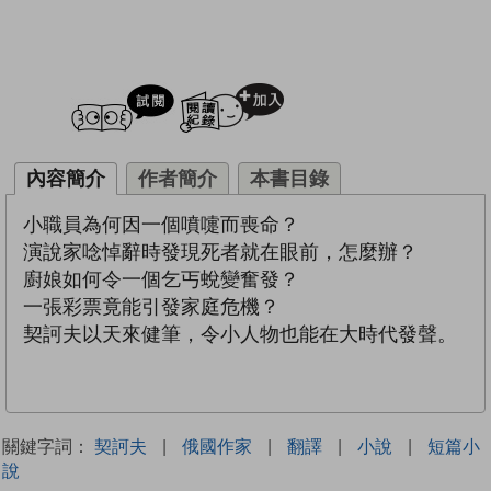
試閲
加入閱讀紀錄
內容簡介
作者簡介
本書目錄
小職員為何因一個噴嚏而喪命？
演說家唸悼辭時發現死者就在眼前，怎麼辦？
廚娘如何令一個乞丐蛻變奮發？
一張彩票竟能引發家庭危機？
契訶夫以天來健筆，令小人物也能在大時代發聲。
關鍵字詞：
契訶夫
|
俄國作家
|
翻譯
|
小說
|
短篇小
說