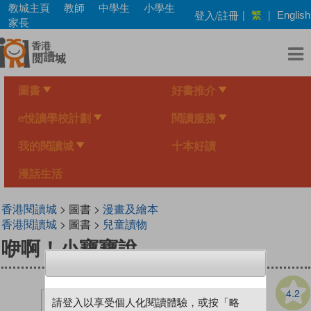
Skip
教城主頁
教師
中學生
小學生
繁
登入/註冊
|
|
English
to
家長
main
content
圖書
好書推介
e悅讀學校計劃
閱讀服務
我的閱讀城
十本好讀
漫話生活
香港閱讀城
> 圖書 >
漫畫及繪本
香港閱讀城
> 圖書 >
兒童讀物
咿啊！小寶寶說......
4.2
請登入以享受個人化閱讀體驗，或按「略