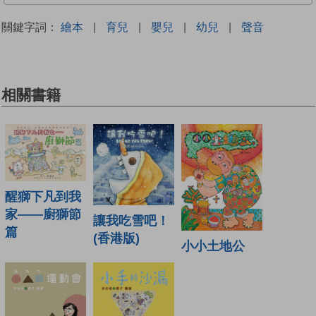
關鍵字詞：
繪本
|
育兒
|
嬰兒
|
幼兒
|
聲音
相關書籍
醒獅下凡到我
家——廚獅節
讓我吃雪吧！
篇
(香港版)
小小土地公