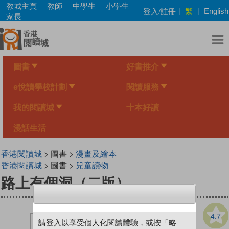
Skip
教城主頁
教師
中學生
小學生
繁
登入/註冊
|
|
English
to
家長
main
content
圖書
好書推介
e悅讀學校計劃
閱讀服務
我的閱讀城
十本好讀
漫話生活
香港閱讀城
> 圖書 >
漫畫及繪本
香港閱讀城
> 圖書 >
兒童讀物
路上有個洞（二版）
4.7
請登入以享受個人化閱讀體驗，或按「略