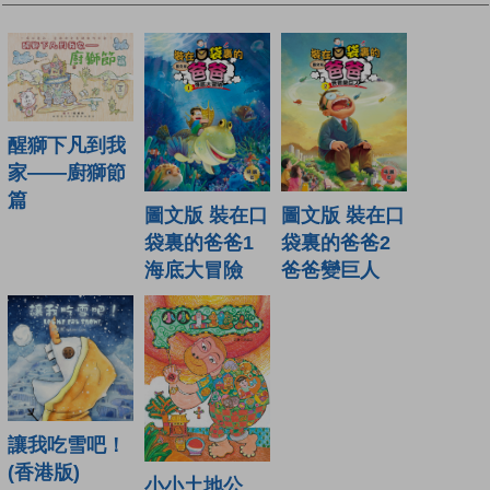
醒獅下凡到我
家——廚獅節
篇
圖文版 裝在口
圖文版 裝在口
袋裏的爸爸1
袋裏的爸爸2
海底大冒險
爸爸變巨人
讓我吃雪吧！
(香港版)
小小土地公