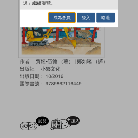
過」繼續瀏覽。
成為會員
登入
略過
作者：
賈姬•伍德 （著）
|
鄭如瑤 （譯）
出版社：
小魯文化
出版日期：
10/2016
國際書號：
9789862116449
試閲
加入閱讀紀錄