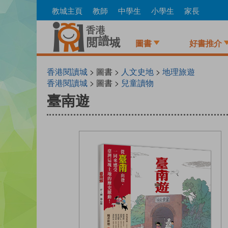
Skip
教城主頁
教師
中學生
小學生
家長
to
main
content
圖書
好書推介
香港閱讀城
> 圖書 >
人文史地
>
地理旅遊
香港閱讀城
> 圖書 >
兒童讀物
臺南遊