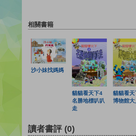
相關書籍
沙小妹找媽媽
貓貓看天下4
貓貓看天
名勝地標叭叭
博物館大
走
讀者書評
(0)