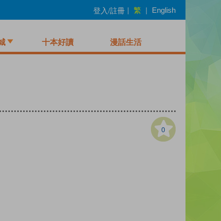
繁
登入/註冊
|
|
English
城
十本好讀
漫話生活
0