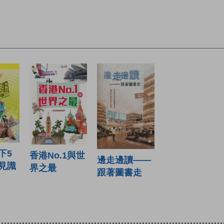
下5
香港No.1與世
邊走邊讀——
見識
界之最
跟著圖書走