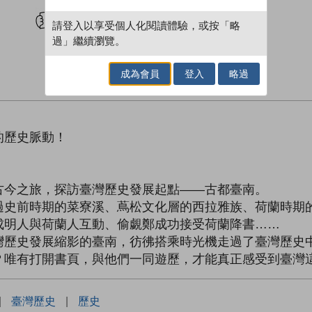
試閲
加入閱讀紀錄
請登入以享受個人化閱讀體驗，或按「略
過」繼續瀏覽。
成為會員
登入
略過
的歷史脈動！
古今之旅，探訪臺灣歷史發展起點――古都臺南。
過史前時期的菜寮溪、蔦松文化層的西拉雅族、荷蘭時期
成明人與荷蘭人互動、偷覷鄭成功接受荷蘭降書……
灣歷史發展縮影的臺南，彷彿搭乘時光機走過了臺灣歷史
？唯有打開書頁，與他們一同遊歷，才能真正感受到臺灣
|
臺灣歷史
|
歷史