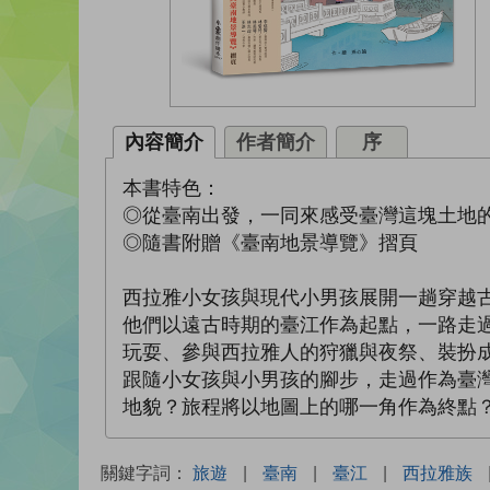
內容簡介
作者簡介
序
本書特色：
◎從臺南出發，一同來感受臺灣這塊土地
◎隨書附贈《臺南地景導覽》摺頁
西拉雅小女孩與現代小男孩展開一趟穿越
他們以遠古時期的臺江作為起點，一路走
玩耍、參與西拉雅人的狩獵與夜祭、裝扮
跟隨小女孩與小男孩的腳步，走過作為臺
地貌？旅程將以地圖上的哪一角作為終點
關鍵字詞：
旅遊
|
臺南
|
臺江
|
西拉雅族