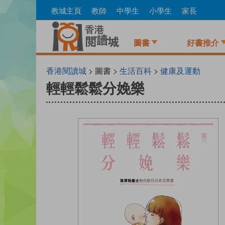
Skip
教城主頁
教師
中學生
小學生
家長
to
main
content
圖書
好書推介
香港閱讀城
> 圖書 >
生活百科
>
健康及運動
輕輕鬆鬆分娩樂