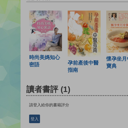
時尚美媽知心
懷孕坐月
孕前產後中醫
密語
寶典
指南
讀者書評
(1)
請登入給你的書籍評分
登入