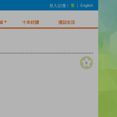
繁
登入/註冊
|
|
English
城
十本好讀
漫話生活
5