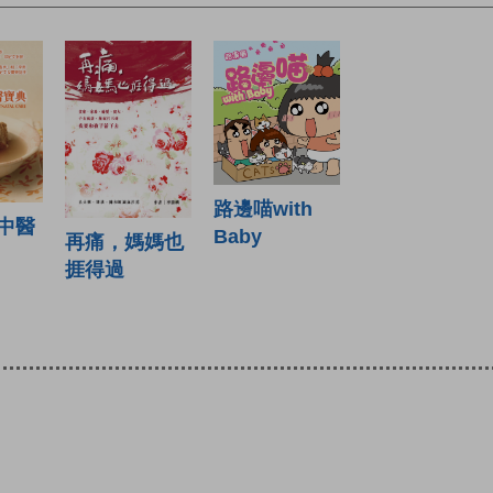
路邊喵with
中醫
Baby
再痛，媽媽也
捱得過