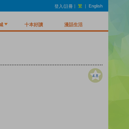
繁
登入/註冊
|
|
English
城
十本好讀
漫話生活
4.8