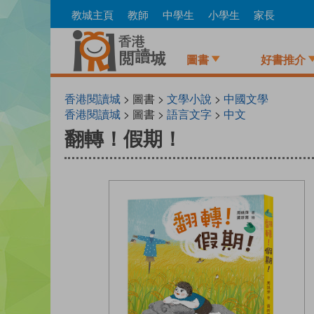
Skip
教城主頁
教師
中學生
小學生
家長
to
main
content
圖書
好書推介
香港閱讀城
> 圖書 >
文學小說
>
中國文學
香港閱讀城
> 圖書 >
語言文字
>
中文
翻轉！假期！