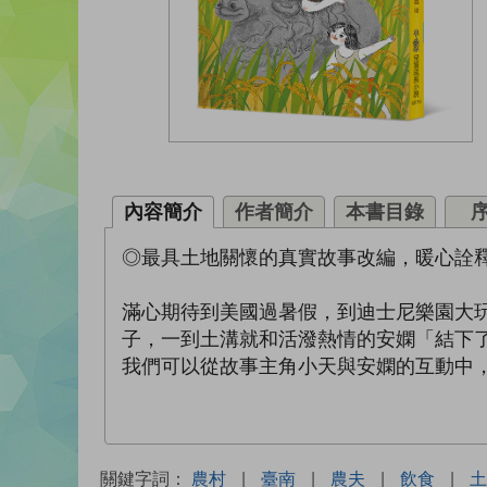
內容簡介
作者簡介
本書目錄
◎最具土地關懷的真實故事改編，暖心詮
滿心期待到美國過暑假，到迪士尼樂園大
子，一到土溝就和活潑熱情的安嫻「結下
我們可以從故事主角小天與安嫻的互動中
關鍵字詞：
農村
|
臺南
|
農夫
|
飲食
|
土