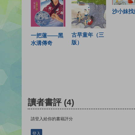
沙小妹找
古早童年（三
一把蓮——黑
版）
水溝傳奇
讀者書評
(4)
請登入給你的書籍評分
登入