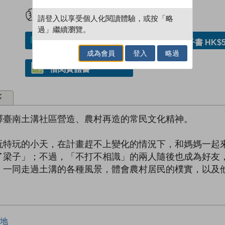
試閲
加入閱讀紀錄
請登入以享受個人化閱讀體驗，或按「略
過」繼續瀏覽。
加入／閱讀電子書
購買電子書 HK$5
成為會員
登入
略過
借閱實體書
序
釋臺南土溝社區營造、農村再造的常民文化精神。
玩特玩的小天，在計畫趕不上變化的情況下，和媽媽一起
了梁子」；不過，「不打不相識」的兩人隨後也成為好友
，一同走過土溝的各種風景，體會農村居民的樸實，以及
地