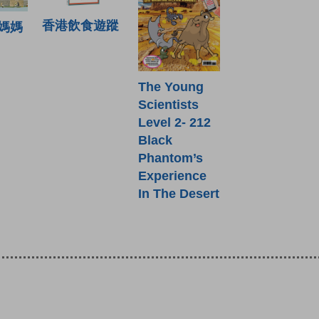
香港飲食遊蹤
媽媽
The Young
Scientists
Level 2- 212
Black
Phantom’s
Experience
In The Desert