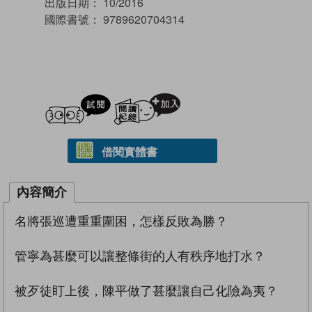
出版日期：
10/2016
國際書號：
9789620704314
試閲
加入閱讀紀錄
借閱實體書
內容簡介
名將張巡遭重重圍困，怎樣反敗為勝？
管寧為甚麼可以讓整條街的人有秩序地打水？
被歹徒盯上後，陳平做了甚麼讓自己化險為夷？