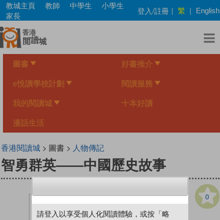
Skip
教城主頁
教師
中學生
小學生
繁
登入/註冊
|
|
English
to
家長
main
content
圖書
好書推介
e悅讀學校計劃
閱讀服務
我的閱讀城
十本好讀
漫話生活
香港閱讀城
> 圖書 >
人物傳記
智勇群英——中國歷史故事
0
請登入以享受個人化閱讀體驗，或按「略