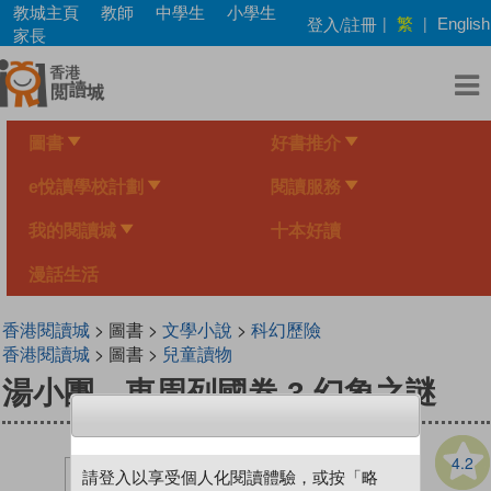
Skip
教城主頁
教師
中學生
小學生
繁
登入/註冊
|
|
English
to
家長
main
content
圖書
好書推介
e悅讀學校計劃
閱讀服務
我的閱讀城
十本好讀
漫話生活
香港閱讀城
> 圖書 >
文學小說
>
科幻歷險
香港閱讀城
> 圖書 >
兒童讀物
湯小團．東周列國卷 3 幻象之謎
4.2
請登入以享受個人化閱讀體驗，或按「略