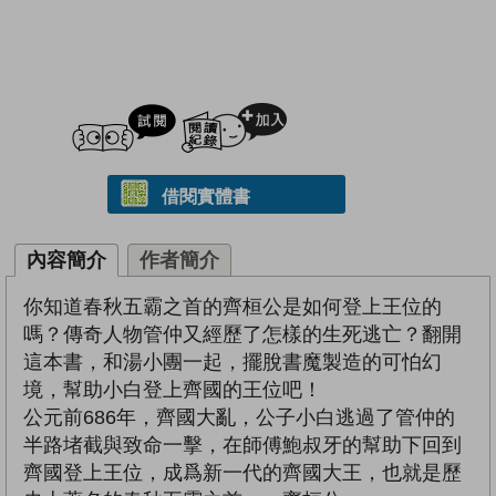
試閲
加入閱讀紀錄
借閱實體書
內容簡介
作者簡介
你知道春秋五霸之首的齊桓公是如何登上王位的
嗎？傳奇人物管仲又經歷了怎樣的生死逃亡？翻開
這本書，和湯小團一起，擺脫書魔製造的可怕幻
境，幫助小白登上齊國的王位吧！
公元前686年，齊國大亂，公子小白逃過了管仲的
半路堵截與致命一擊，在師傅鮑叔牙的幫助下回到
齊國登上王位，成爲新一代的齊國大王，也就是歷