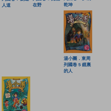
乾坤
在野
人道
湯小團．東周
列國卷 5 鏡裏
的人