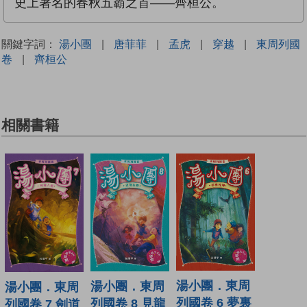
史上著名的春秋五霸之首——齊桓公。
關鍵字詞：
湯小團
|
唐菲菲
|
孟虎
|
穿越
|
東周列國
卷
|
齊桓公
相關書籍
湯小團．東周
湯小團．東周
湯小團．東周
列國卷 6 夢裏
列國卷 8 見龍
列國卷 7 劍道