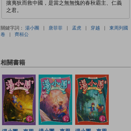
攘夷狄而救中國，是當之無無愧的春秋霸主、仁義
之君。
關鍵字詞：
湯小團
|
唐菲菲
|
孟虎
|
穿越
|
東周列國
卷
|
齊桓公
相關書籍