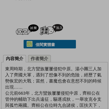
試閲
加入閱讀紀錄
借閱實體書
內容簡介
作者簡介
東周時期，北方蠻族屢屢侵犯中原。湯小團三人加
入了齊國大軍，遇到了想像不到的危險，經歷了氣
勢恢宏的大戰；當然，書魔也會在意想不到的時候
出現……
公元前663年，北方蠻族屢屢侵犯中原，齊桓公在
管仲的輔助下出兵遠征，驅逐戎狄，一舉攻克令支
與孤竹兩國。齊桓公在位時九合諸侯，匡扶天下，