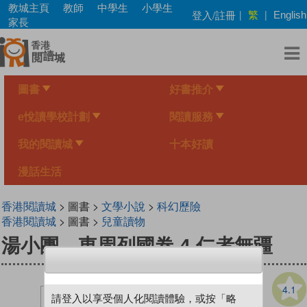
Skip
教城主頁
教師
中學生
小學生
繁
登入/註冊
|
|
English
to
家長
main
content
圖書
好書推介
e悅讀學校計劃
閱讀服務
我的閱讀城
十本好讀
漫話生活
香港閱讀城
> 圖書 >
文學小說
>
科幻歷險
香港閱讀城
> 圖書 >
兒童讀物
湯小團．東周列國卷 4 仁者無疆
4.1
請登入以享受個人化閱讀體驗，或按「略