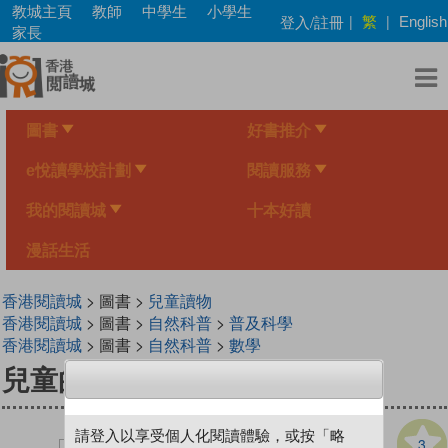
Skip
教城主頁
教師
中學生
小學生
繁
登入/註冊
|
|
English
to
家長
main
content
圖書
好書推介
e悅讀學校計劃
閱讀服務
我的閱讀城
十本好讀
漫話生活
香港閱讀城
> 圖書 >
兒童讀物
香港閱讀城
> 圖書 >
自然科普
>
普及科學
香港閱讀城
> 圖書 >
自然科普
>
數學
兒童的科學 83 鑲嵌的藝術
請登入以享受個人化閱讀體驗，或按「略
3