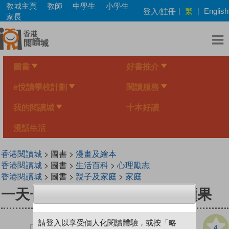
Skip
教城主頁
教師
中學生
小學生
繁
登入/註冊
|
|
English
to
家長
main
content
圖書
好書推介
e悅讀學校計劃
閱讀服務
我的閱讀城
十本好讀
漫話生活
香港閱讀城
> 圖書 >
漫畫及繪本
香港閱讀城
> 圖書 >
生活百科
>
心理勵志
香港閱讀城
> 圖書 >
親子及家庭
>
家庭
一天一個幸福系列 03 沒用的蘋果
請登入以享受個人化閱讀體驗，或按「略
4