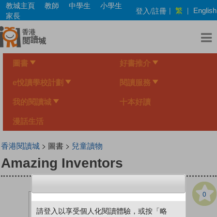
Skip
教城主頁
教師
中學生
小學生
繁
登入/註冊
|
|
English
to
家長
main
content
圖書
好書推介
e悅讀學校計劃
閱讀服務
我的閱讀城
十本好讀
漫話生活
香港閱讀城
> 圖書 >
兒童讀物
Amazing Inventors
0
請登入以享受個人化閱讀體驗，或按「略