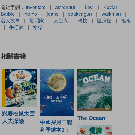
關鍵字詞：
inventors
|
astronaut
|
Levi
|
Kevlar
|
Barbie
|
Yo-Yo
|
jeans
|
soaker gun
|
walkman
|
名人故事
|
發明家
|
太空人
|
科技
|
隨身聽
|
搖搖
|
牛仔褲
|
水槍
相關書籍
跟著松鼠太空
The Ocean
人去探險
中國探月工程
科學繪本1：