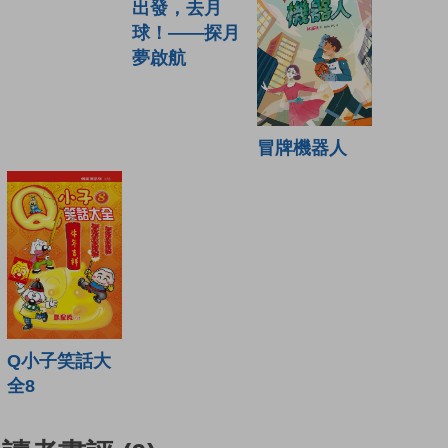
出發，去月
球！——探月
夢啟航
冒牌機器人
Q小子笑話大
全8