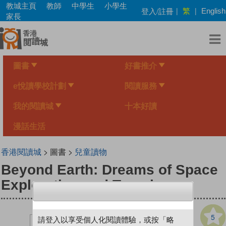
Skip
教城主頁
教師
中學生
小學生
繁
登入/註冊
|
|
English
to
家長
main
content
圖書
好書推介
e悅讀學校計劃
閱讀服務
我的閱讀城
十本好讀
漫話生活
香港閱讀城
> 圖書 >
兒童讀物
Beyond Earth: Dreams of Space
Exploration and Travel
5
請登入以享受個人化閱讀體驗，或按「略