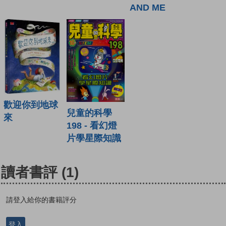
AND ME
歡迎你到地球
兒童的科學
來
198 - 看幻燈
片學星際知識
讀者書評
(1)
請登入給你的書籍評分
登入