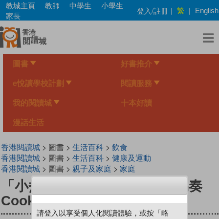
Skip
教城主頁
教師
中學生
小學生
繁
登入/註冊
|
|
English
to
家長
main
content
圖書
好書推介
e悅讀學校計劃
閱讀服務
我的閱讀城
十本好讀
漫話生活
香港閱讀城
> 圖書 >
生活百科
>
飲食
香港閱讀城
> 圖書 >
生活百科
>
健康及運動
香港閱讀城
> 圖書 >
親子及家庭
>
家庭
「小煮意」系列 03 大小朋友協奏
Cook──節日食品篇
請登入以享受個人化閱讀體驗，或按「略