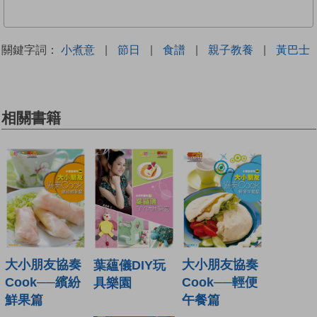
關鍵字詞：
小煮意
|
節日
|
食譜
|
親子教養
|
黃巴士
相關書籍
大小朋友協奏
大小朋友協奏
葉蘊儀DIY玩
Cook──繽紛
Cook──輕便
具樂園
鮮果篇
午餐篇