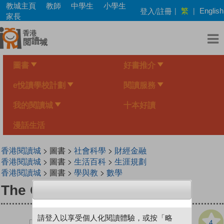
Skip
教城主頁
教師
中學生
小學生
繁
登入/註冊
|
|
English
to
家長
main
content
圖書
好書推介
e悅讀學校計劃
閱讀服務
我的閱讀城
十本好讀
漫話生活
香港閱讀城
> 圖書 >
社會科學
>
財經金融
香港閱讀城
> 圖書 >
生活百科
>
生涯規劃
香港閱讀城
> 圖書 >
學與教
>
數學
The Garden
請登入以享受個人化閱讀體驗，或按「略
4