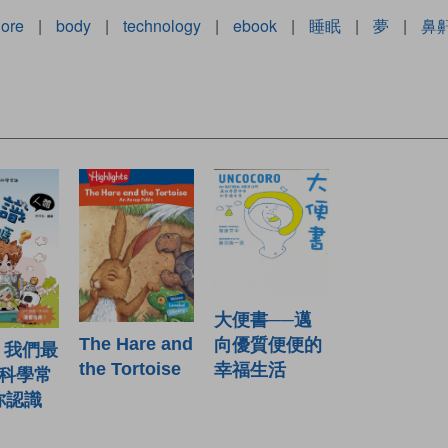
ore
|
body
|
technology
|
ebook
|
睡眠
|
夢
|
鼻
大便書──邁
The Hare and
向優質便便的
！我們最
the Tortoise
幸福生活
科學常
你認識