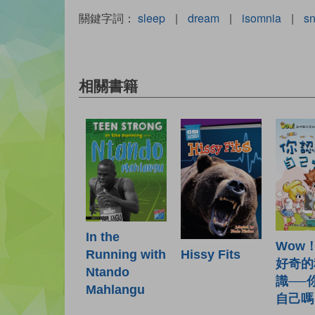
關鍵字詞：
sleep
|
dream
|
isomnia
|
sn
相關書籍
In the
Wow
Hissy Fits
Running with
好奇的
Ntando
識──
Mahlangu
自己嗎