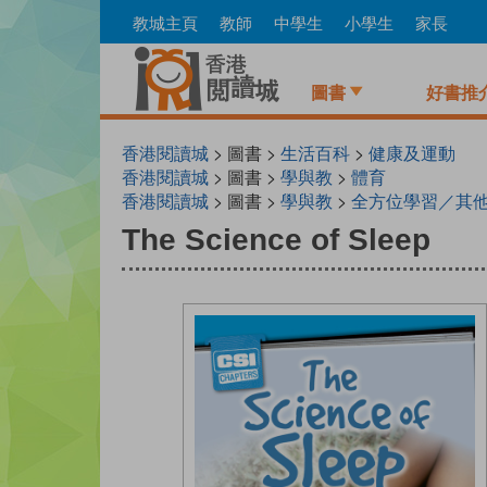
Skip
教城主頁
教師
中學生
小學生
家長
to
main
content
圖書
好書推
香港閱讀城
> 圖書 >
生活百科
>
健康及運動
香港閱讀城
> 圖書 >
學與教
>
體育
香港閱讀城
> 圖書 >
學與教
>
全方位學習／其
The Science of Sleep