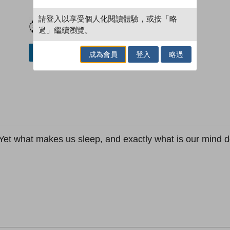
試閲
加入閱讀紀錄
請登入以享受個人化閱讀體驗，或按「略
過」繼續瀏覽。
加入／閱讀電子書
成為會員
登入
略過
fe. Yet what makes us sleep, and exactly what is our mind