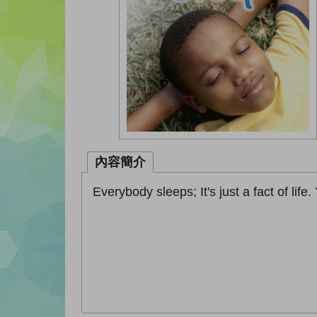
內容簡介
Everybody sleeps; It's just a fact of li