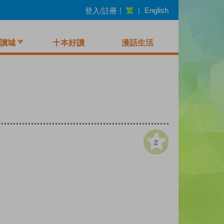
繁
登入/註冊
|
|
English
讀城
十本好讀
漫話生活
2