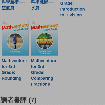
科學魔術──
科學魔術──
Grade:
空氣篇
水篇
Introduction
to Division
Mathventure
Mathventure
for 3rd
for 3rd
Grade:
Grade:
Rounding
Comparing
Fractions
讀者書評
(7)