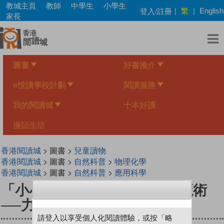
Skip
教城主頁
教師
中學生
小學生
繁
登入/註冊
|
|
English
to
家長
main
content
圖書
好書推介
e悅讀學校計劃
閱讀服務
我的閱讀城
十本好讀
漫話生活
香港閱讀城
> 圖書 >
兒童讀物
香港閱讀城
> 圖書 >
自然科普
>
物理化學
香港閱讀城
> 圖書 >
自然科普
>
應用科學
「小小科學家」系列 03 科學魔術
──力學篇
請登入以享受個人化閱讀體驗，或按「略