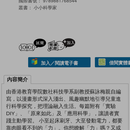
國際書號：
9789881768544
叢書：
小小科學家
試閲
加入閱讀紀錄
借閱實體
加入／閱讀電子書
內容簡介
由香港教育學院數社科技學系副教授蘇詠梅親自編
寫，以漫畫形式深入淺出、風趣幽默地引導兒童進
行科學探究，把理論融入生活。每篇附有「實驗
DIY」、「原來如此」及「應用科學」，讓讀者實
踐主動學習。 小至起床刷牙、大至發動電力，都要
靠肉眼看不到的「力」。你想瞭解「力」嗎？又或