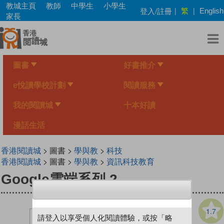
Skip
教城主頁
教師
中學生
小學生
繁
登入/註冊
|
|
English
to
家長
main
content
圖書
好書推介
e悅讀學校計劃
閱讀服務
我的閱讀城
十本好讀
漫話生活
香港閱讀城
> 圖書 >
學與教
>
科技
香港閱讀城
> 圖書 >
學與教
>
資訊科技教育
Google雲端系列 2
1.7
請登入以享受個人化閱讀體驗，或按「略