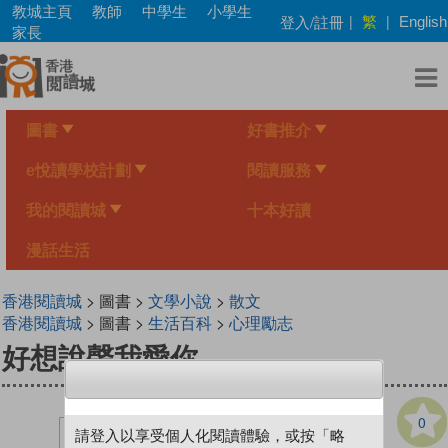
Skip
教城主頁
教師
中學生
小學生
繁
登入/註冊
|
|
English
to
家長
main
content
圖書
好書推介
e悅讀學校計劃
閱讀服務
我的閱讀城
十本好讀
漫話生活
香港閱讀城
> 圖書 >
文學小說
>
散文
香港閱讀城
> 圖書 >
生活百科
>
心理勵志
好想說聲我愛你
0
請登入以享受個人化閱讀體驗，或按「略