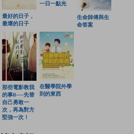
一日一點光
最好的日子，
生命師傅與生
最壞的日子
命答案
在醫學院外學
那些電影教我
到的東西
的事II──先替
自己勇敢一
次，再為對方
堅強一次！