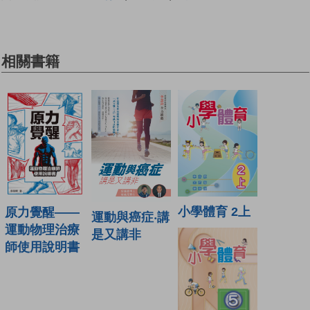
相關書籍
小學體育 2上
原力覺醒——
運動與癌症‧講
運動物理治療
是又講非
師使用說明書