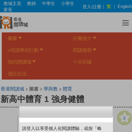
Skip
教城主頁
教師
中學生
小學生
繁
登入/註冊
|
|
English
to
家長
main
content
圖書
好書推介
e悅讀學校計劃
閱讀服務
我的閱讀城
十本好讀
漫話生活
香港閱讀城
> 圖書 >
學與教
>
體育
新高中體育 1 強身健體
3
請登入以享受個人化閱讀體驗，或按「略