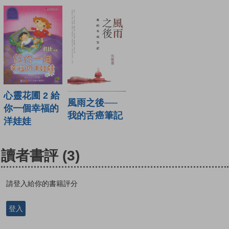
心靈花圃 2 給
風雨之後──
你一個幸福的
我的舌癌筆記
洋娃娃
讀者書評
(3)
請登入給你的書籍評分
登入