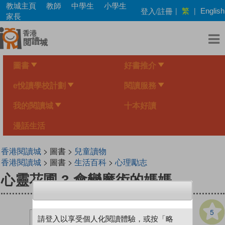
Skip
教城主頁
教師
中學生
小學生
繁
登入/註冊
|
|
English
to
家長
main
content
圖書
好書推介
e悅讀學校計劃
閱讀服務
我的閱讀城
十本好讀
漫話生活
香港閱讀城
> 圖書 >
兒童讀物
香港閱讀城
> 圖書 >
生活百科
>
心理勵志
心靈花圃 3 會變魔術的媽媽
5
請登入以享受個人化閱讀體驗，或按「略