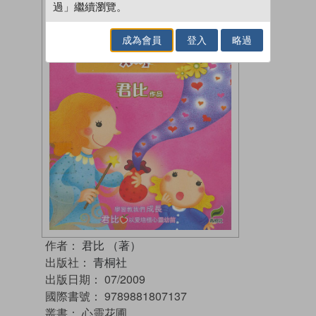
過」繼續瀏覽。
成為會員
登入
略過
作者：
君比 （著）
出版社：
青桐社
出版日期：
07/2009
國際書號：
9789881807137
叢書：
心靈花圃