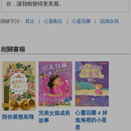
你，讓我蛻變得更美麗。
關鍵字詞：
君比
|
心靈勵志
|
心靈花圃
|
認識自我
相關書籍
心靈花圃 4 掉
完美女孩成長
陪你展翅高飛
進海裡的小星
故事
星