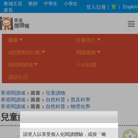
Skip
教城主頁
教師
中學生
小學生
繁
登入/註冊
|
|
English
to
家長
main
content
圖書
好書推介
e悅讀學校計劃
閱讀服務
我的閱讀城
十本好讀
漫話生活
香港閱讀城
> 圖書 >
兒童讀物
香港閱讀城
> 圖書 >
自然科普
>
普及科學
香港閱讀城
> 圖書 >
自然科普
>
物理化學
兒童的科學 73 變變機械人
請登入以享受個人化閱讀體驗，或按「略
5