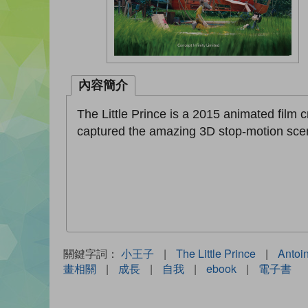
內容簡介
The Little Prince is a 2015 animated film
captured the amazing 3D stop-motion scen
關鍵字詞：
小王子
|
The Little Prince
|
Antoi
畫相關
|
成長
|
自我
|
ebook
|
電子書