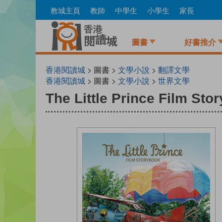
Skip
教城主頁
教師
中學生
小學生
家長
to
main
content
圖書
好書推介
香港閱讀城
> 圖書 >
文學小說
>
翻譯文學
香港閱讀城
> 圖書 >
文學小說
>
世界文學
The Little Prince Film Sto