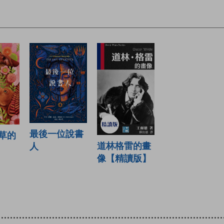
最後一位說書
草的
道林格雷的畫
人
像【精讀版】