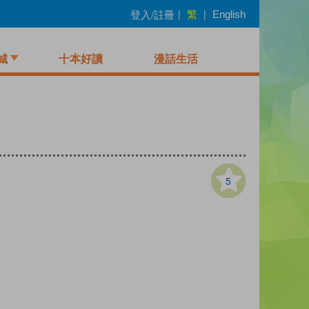
繁
登入/註冊
|
|
English
城
十本好讀
漫話生活
5