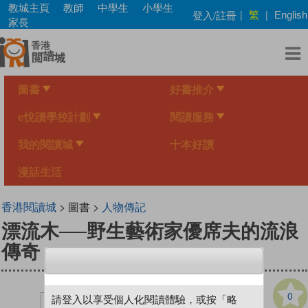
Skip
教城主頁
教師
中學生
小學生
繁
登入/註冊
|
|
English
to
家長
main
content
圖書
好書推介
e悅讀學校計劃
閱讀服務
我的閱讀城
十本好讀
漫話生活
香港閱讀城
> 圖書 >
人物傳記
漂流木──野生藝術家優席夫的流浪
傳奇
0
請登入以享受個人化閱讀體驗，或按「略