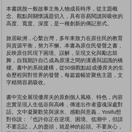
本書跳脫一般故事主角人物成長時序，從主題概
念、觀點與關懷議題切入，具有容易閱讀與吸收的
高度、寬度、深度，是一種創新的傳記形式。
旅居歐洲，心繫台灣，多年來致力在原住民的教育
與資源平衡，努力不懈。本書為原住民發聲之書，
反映原住民現下困境、誤解，呈現文化與勵志鼓
舞，自我期許自己成為原漢之間的溝通與認識的橋
樑。書中的系統建構，從50個觀點組成優席夫的生
命歷程與對世界的發聲，每篇篇幅皆聚焦主題，文
字精簡容易吸收。
書中完全展現優席夫的原創個人風格、特色，內容
忠實呈現人生低谷與高峰，傳達出作者靈魂深處對
話。文中凝聚歡笑與淚水、感動與意義，Yosifu想
對你說：『也許你正在逆境、困境、低潮中，但請
不要忘記，人的盡頭，就是神的起頭。不要灰心，