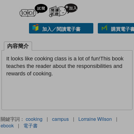
試閲
加入閱讀紀錄
加入／閱讀電子書
購買電子書 
內容簡介
It looks like cooking class is a lot of fun!This book
teaches the reader about the responsibilities and
rewards of cooking.
關鍵字詞：
cooking
|
campus
|
Lorraine Wilson
|
ebook
|
電子書