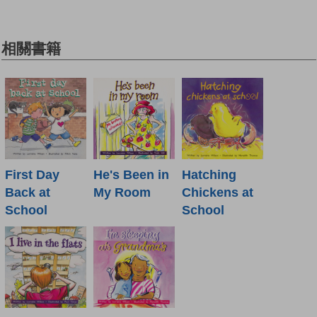
相關書籍
First Day
He's Been in
Hatching
Back at
My Room
Chickens at
School
School