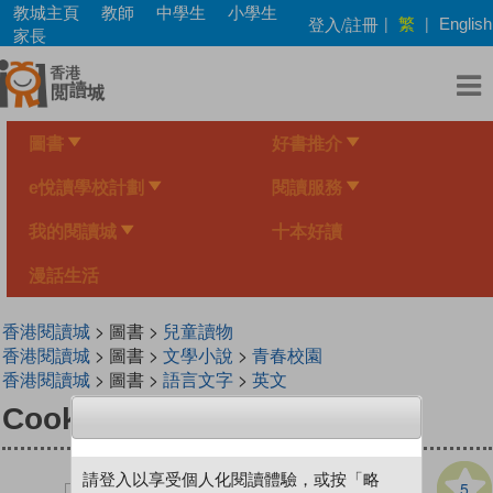
Skip
教城主頁
教師
中學生
小學生
繁
登入/註冊
|
|
English
to
家長
main
content
圖書
好書推介
e悅讀學校計劃
閱讀服務
我的閱讀城
十本好讀
漫話生活
香港閱讀城
> 圖書 >
兒童讀物
香港閱讀城
> 圖書 >
文學小說
>
青春校園
香港閱讀城
> 圖書 >
語言文字
>
英文
Cooking at School
請登入以享受個人化閱讀體驗，或按「略
5