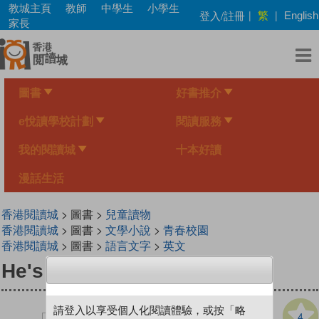
Skip
教城主頁
教師
中學生
小學生
繁
登入/註冊
|
|
English
to
家長
main
content
圖書
好書推介
e悅讀學校計劃
閱讀服務
我的閱讀城
十本好讀
漫話生活
香港閱讀城
> 圖書 >
兒童讀物
香港閱讀城
> 圖書 >
文學小說
>
青春校園
香港閱讀城
> 圖書 >
語言文字
>
英文
He's Been in My Room
請登入以享受個人化閱讀體驗，或按「略
4