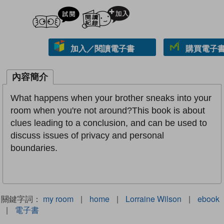
試閲
加入閱讀紀錄
加入／閱讀電子書
購買電子書 
內容簡介
What happens when your brother sneaks into your
room when you're not around?This book is about
clues leading to a conclusion, and can be used to
discuss issues of privacy and personal
boundaries.
關鍵字詞：
my room
|
home
|
Lorraine Wilson
|
ebook
|
電子書