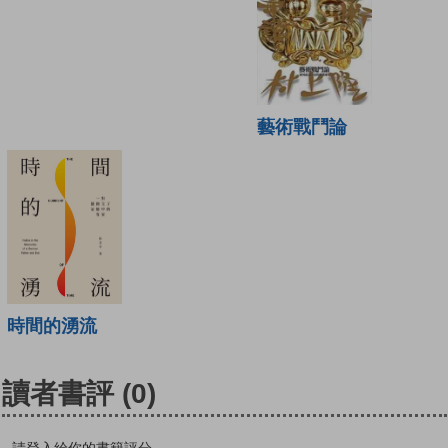
藝術戰鬥論
時間的湧流
讀者書評
(0)
請登入給你的書籍評分