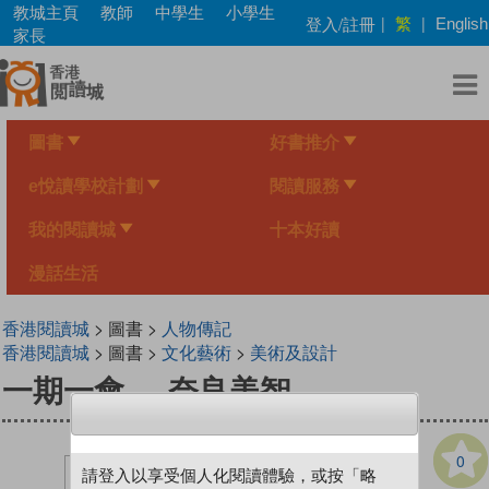
Skip
教城主頁
教師
中學生
小學生
繁
登入/註冊
|
|
English
to
家長
main
content
圖書
好書推介
e悅讀學校計劃
閱讀服務
我的閱讀城
十本好讀
漫話生活
香港閱讀城
> 圖書 >
人物傳記
香港閱讀城
> 圖書 >
文化藝術
>
美術及設計
一期一會──奈良美智
0
請登入以享受個人化閱讀體驗，或按「略