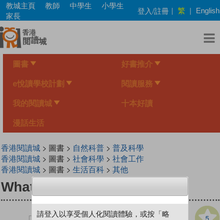
Skip
教城主頁
教師
中學生
小學生
繁
登入/註冊
|
|
English
to
家長
main
content
圖書
好書推介
e悅讀學校計劃
閱讀服務
我的閱讀城
十本好讀
漫話生活
香港閱讀城
> 圖書 >
自然科普
>
普及科學
香港閱讀城
> 圖書 >
社會科學
>
社會工作
香港閱讀城
> 圖書 >
生活百科
>
其他
What a Mess!
請登入以享受個人化閱讀體驗，或按「略
5