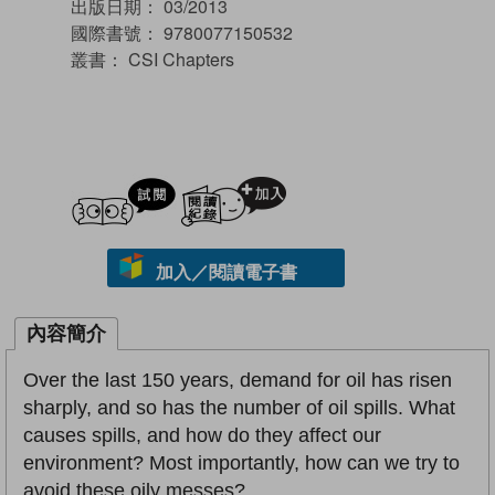
出版日期：
03/2013
國際書號：
9780077150532
叢書：
CSI Chapters
試閲
加入閱讀紀錄
加入／閱讀電子書
內容簡介
Over the last 150 years, demand for oil has risen
sharply, and so has the number of oil spills. What
causes spills, and how do they affect our
environment? Most importantly, how can we try to
avoid these oily messes?