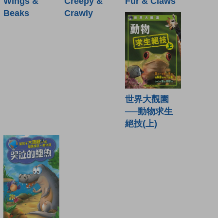
Wings &
Creepy &
Fur & Claws
Beaks
Crawly
世界大觀園
──動物求生
絕技(上)