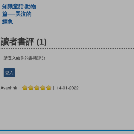
知識童話‧動物
篇──哭泣的
鱷魚
讀者書評
(1)
請登入給你的書籍評分
登入
Avanhhk |
| 14-01-2022