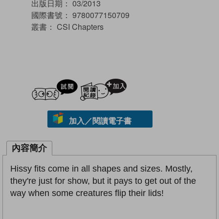
出版日期：
03/2013
國際書號：
9780077150709
叢書：
CSI Chapters
試閲
加入閱讀紀錄
加入／閱讀電子書
內容簡介
Hissy fits come in all shapes and sizes. Mostly,
they're just for show, but it pays to get out of the
way when some creatures flip their lids!