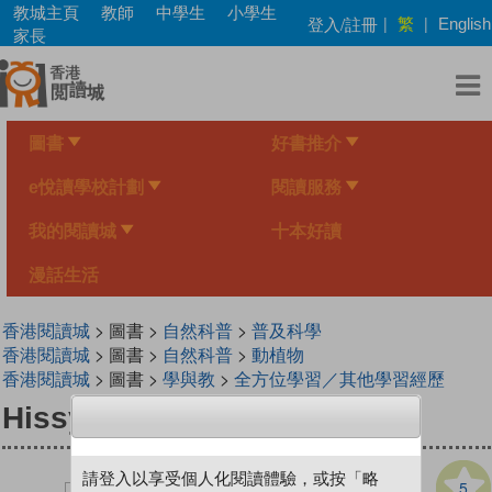
Skip
教城主頁
教師
中學生
小學生
繁
登入/註冊
|
|
English
to
家長
main
content
圖書
好書推介
e悅讀學校計劃
閱讀服務
我的閱讀城
十本好讀
漫話生活
香港閱讀城
> 圖書 >
自然科普
>
普及科學
香港閱讀城
> 圖書 >
自然科普
>
動植物
香港閱讀城
> 圖書 >
學與教
>
全方位學習／其他學習經歷
Hissy Fits
請登入以享受個人化閱讀體驗，或按「略
5